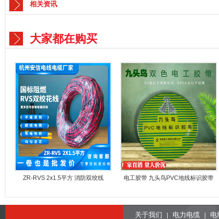
相关资讯
大家都在购买
ZR-RVS 2x1.5平方 消防双绞线
电工胶带 九头鸟PVC地线标识胶带
绝缘电气胶带
关于我们
电力电缆
电
|
|