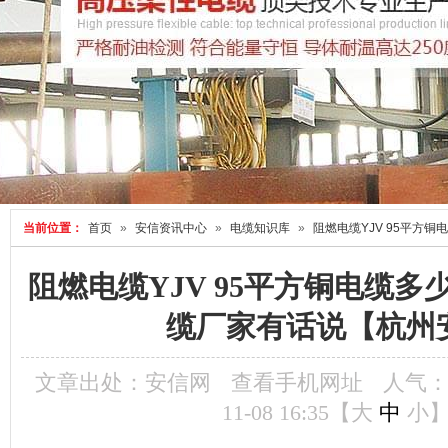
当前位置：
首页
»
安信资讯中心
»
电缆知识库
»
阻燃电缆YJV 95平方
州安信】
阻燃电缆YJV 95平方铜电缆
缆厂家有话说【杭州
文章出处：安信网
查看手机网址
人气
11-08 16:35【
大
中
小