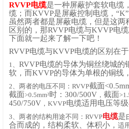
RVVP
电缆
是一种屏蔽护套软电缆，
缆；而
KVVP
是屏蔽控制电缆，“
K
虽然两者都是屏蔽电缆，但是这两
区别的，那
RVVP
电缆与
KVVP
电缆
下面就一起来了解一下吧！
RVVP
电缆与
KVVP
电缆的区别在于
RVVP电缆
的导体为铜丝绕城的
1、
软，而
KVVP
的导体为单根的铜线
截面
<0.5m
2、两者的电压不同：
RVVP
截面
时：
300/500V
截面
>0.5mm²
，
>1
450/750V
电缆适用电压等级
，
KVVP
电缆
是
3、两者的结构用途不同：
RVVP
合而成的，结构柔软、体积小，
适