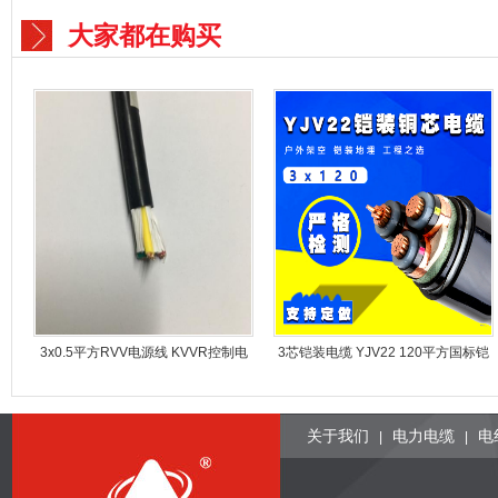
大家都在购买
3x0.5平方RVV电源线 KVVR控制电
3芯铠装电缆 YJV22 120平方国标铠
缆 防水护套线
装铜电缆
关于我们
电力电缆
电
|
|