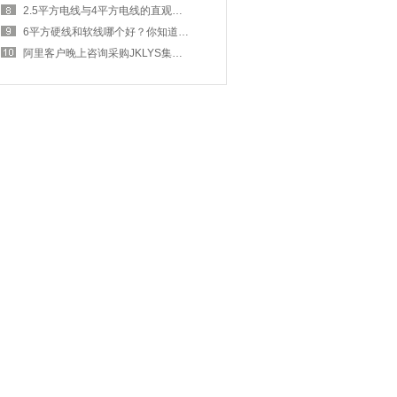
2.5平方电线与4平方电线的直观区别是什么？
6平方硬线和软线哪个好？你知道嘛？
阿里客户晚上咨询采购JKLYS集束铝电缆！【杭州安信】