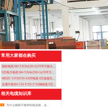
常用大家都在购买
国标电缆 NH-YJV3x120+2x70平方耐火电缆 五芯电力电缆
5芯电力电缆 NH-YJV4x150+1x70平方耐火铜芯电缆
WDZC-YJY3X70+1X35电缆 4芯低烟无卤阻燃电力电缆
永通中策NH-YJV 4*25+1*16铜电缆 5芯电缆 电力电缆
相关电缆知识库
为什么铜线不能和铝线连接，会出现什么后果呢？