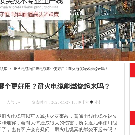
识库
»
耐火电缆与阻燃电缆哪个更好用？耐火电缆能燃烧起来吗？
哪个更好用？耐火电缆能燃烧起来吗？
址
人气：
-
发表时间：2023-11-27 18:40【
大
中
小
】
用耐火电缆可以可以减少火灾事故，普通电线电缆在被火
体和烟雾，会对人体造成很大的伤害，所以近几年使用阻
多了，也有客户会有疑问，耐火电缆真的燃烧不起来吗？