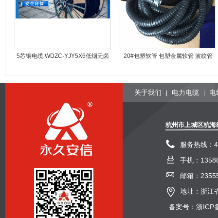
5芯铜电缆 WDZC-YJY5X6低烟无卤
20#包塑软管 包塑金属软管 波纹管
阻燃电缆
关于我们
电力电缆
电
|
|
杭州市上城区杭海
服务热线：400
手机：13588
邮箱：23555
地址：浙江省
备案号：浙ICP备