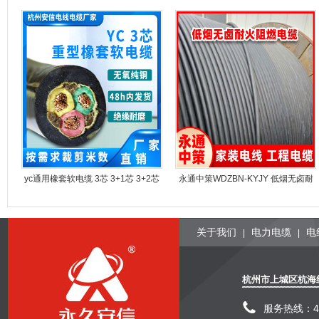
yc通用橡套软电缆 3芯 3+1芯 3+2芯
永通中策WDZBN-KYJY 低烟无卤耐
系列 橡皮电缆线 铜芯电缆厂家直销
火阻燃电缆 型号规格齐全
关于我们
电力电缆
电
|
|
杭州市上城区杭海
服务热线：400